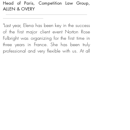
Head of Paris, Competition Law Group,
ALLEN & OVERY
"Last year, Elena has been key in the success
of the first major client event Norton Rose
Fulbright was organizing for the first time in
three years in France. She has been truly
professional and very flexible with us. At all
the stages of our project, she has been
solution oriented . We have really
appreciated her personality and her skills
and would highly recommend her."
Carole Guettier
Senior Business Development Manager at
Norton Rose Fulbright
"
Over the last 2 years, Elena has run Next
World Capital marketing events across
Europe with great success.